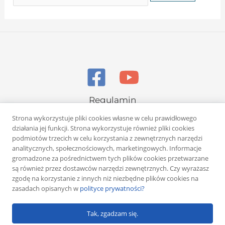
Regulamin
Polityka prywatności
Strona wykorzystuje pliki cookies własne w celu prawidłowego
działania jej funkcji. Strona wykorzystuje również pliki cookies
podmiotów trzecich w celu korzystania z zewnętrznych narzędzi
analitycznych, społecznościowych, marketingowych. Informacje
gromadzone za pośrednictwem tych plików cookies przetwarzane
są również przez dostawców narzędzi zewnętrznych. Czy wyrażasz
zgodę na korzystanie z innych niż niezbędne plików cookies na
Copyright © 2026 Rafał Żuber
zasadach opisanych w
polityce prywatności?
Powered by
Klub eMarketera
Tak, zgadzam się.