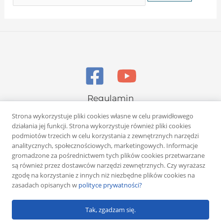
Regulamin
Polityka prywatności
Strona wykorzystuje pliki cookies własne w celu prawidłowego
działania jej funkcji. Strona wykorzystuje również pliki cookies
podmiotów trzecich w celu korzystania z zewnętrznych narzędzi
analitycznych, społecznościowych, marketingowych. Informacje
gromadzone za pośrednictwem tych plików cookies przetwarzane
są również przez dostawców narzędzi zewnętrznych. Czy wyrażasz
zgodę na korzystanie z innych niż niezbędne plików cookies na
Copyright © 2026 Rafał Żuber
zasadach opisanych w
polityce prywatności?
Powered by
Klub eMarketera
Tak, zgadzam się.