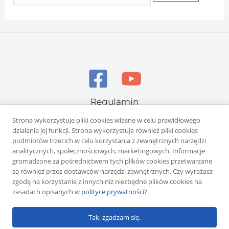
Regulamin
Polityka prywatności
Strona wykorzystuje pliki cookies własne w celu prawidłowego
działania jej funkcji. Strona wykorzystuje również pliki cookies
podmiotów trzecich w celu korzystania z zewnętrznych narzędzi
analitycznych, społecznościowych, marketingowych. Informacje
gromadzone za pośrednictwem tych plików cookies przetwarzane
są również przez dostawców narzędzi zewnętrznych. Czy wyrażasz
zgodę na korzystanie z innych niż niezbędne plików cookies na
Copyright © 2026 Rafał Żuber
zasadach opisanych w
polityce prywatności?
Powered by
Klub eMarketera
Tak, zgadzam się.