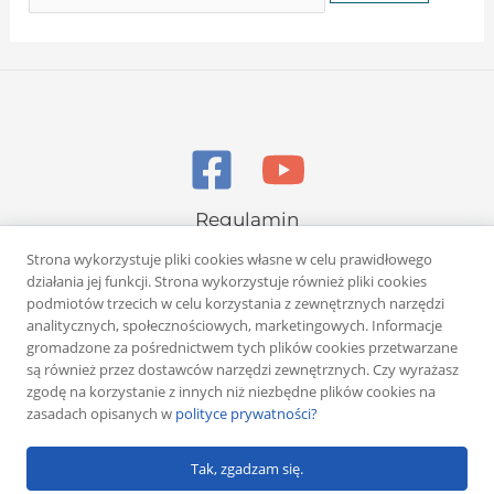
Regulamin
Polityka prywatności
Strona wykorzystuje pliki cookies własne w celu prawidłowego
działania jej funkcji. Strona wykorzystuje również pliki cookies
podmiotów trzecich w celu korzystania z zewnętrznych narzędzi
analitycznych, społecznościowych, marketingowych. Informacje
gromadzone za pośrednictwem tych plików cookies przetwarzane
są również przez dostawców narzędzi zewnętrznych. Czy wyrażasz
zgodę na korzystanie z innych niż niezbędne plików cookies na
Copyright © 2026 Rafał Żuber
zasadach opisanych w
polityce prywatności?
Powered by
Klub eMarketera
Tak, zgadzam się.