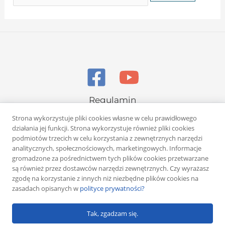
Regulamin
Polityka prywatności
Strona wykorzystuje pliki cookies własne w celu prawidłowego
działania jej funkcji. Strona wykorzystuje również pliki cookies
podmiotów trzecich w celu korzystania z zewnętrznych narzędzi
analitycznych, społecznościowych, marketingowych. Informacje
gromadzone za pośrednictwem tych plików cookies przetwarzane
są również przez dostawców narzędzi zewnętrznych. Czy wyrażasz
zgodę na korzystanie z innych niż niezbędne plików cookies na
Copyright © 2026 Rafał Żuber
zasadach opisanych w
polityce prywatności?
Powered by
Klub eMarketera
Tak, zgadzam się.