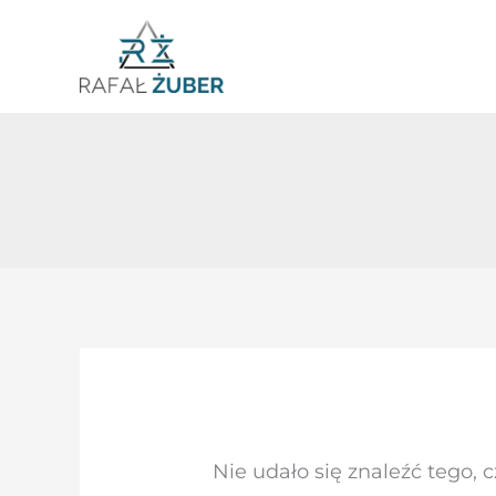
Przejdź
do
treści
Szukaj
dla:
Nie udało się znaleźć tego, 