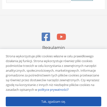
Regulamin
Polityka prywatności
Strona wykorzystuje pliki cookies własne w celu prawidłowego
działania jej funkcji. Strona wykorzystuje również pliki cookies
podmiotów trzecich w celu korzystania z zewnętrznych narzędzi
analitycznych, społecznościowych, marketingowych. Informacje
gromadzone za pośrednictwem tych plików cookies przetwarzane
są również przez dostawców narzędzi zewnętrznych. Czy wyrażasz
zgodę na korzystanie z innych niż niezbędne plików cookies na
Copyright © 2026 Rafał Żuber
zasadach opisanych w
polityce prywatności?
Powered by
Klub eMarketera
Tak, zgadzam się.