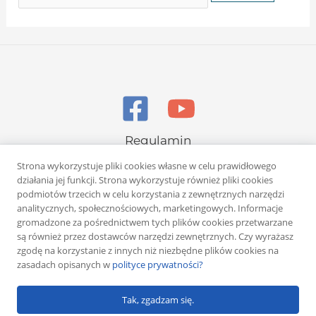
Regulamin
Polityka prywatności
Strona wykorzystuje pliki cookies własne w celu prawidłowego
działania jej funkcji. Strona wykorzystuje również pliki cookies
podmiotów trzecich w celu korzystania z zewnętrznych narzędzi
analitycznych, społecznościowych, marketingowych. Informacje
gromadzone za pośrednictwem tych plików cookies przetwarzane
są również przez dostawców narzędzi zewnętrznych. Czy wyrażasz
zgodę na korzystanie z innych niż niezbędne plików cookies na
Copyright © 2026 Rafał Żuber
zasadach opisanych w
polityce prywatności?
Powered by
Klub eMarketera
Tak, zgadzam się.