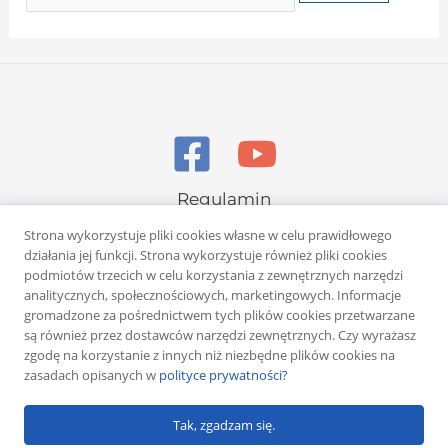
Regulamin
Polityka prywatności
Strona wykorzystuje pliki cookies własne w celu prawidłowego
działania jej funkcji. Strona wykorzystuje również pliki cookies
podmiotów trzecich w celu korzystania z zewnętrznych narzędzi
analitycznych, społecznościowych, marketingowych. Informacje
gromadzone za pośrednictwem tych plików cookies przetwarzane
są również przez dostawców narzędzi zewnętrznych. Czy wyrażasz
zgodę na korzystanie z innych niż niezbędne plików cookies na
Copyright © 2026 Rafał Żuber
zasadach opisanych w
polityce prywatności?
Powered by
Klub eMarketera
Tak, zgadzam się.