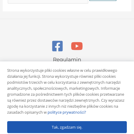
Regulamin
Polityka prywatności
Strona wykorzystuje pliki cookies własne w celu prawidłowego
działania jej funkcji. Strona wykorzystuje również pliki cookies
podmiotów trzecich w celu korzystania z zewnętrznych narzędzi
analitycznych, społecznościowych, marketingowych. Informacje
gromadzone za pośrednictwem tych plików cookies przetwarzane
są również przez dostawców narzędzi zewnętrznych. Czy wyrażasz
zgodę na korzystanie z innych niż niezbędne plików cookies na
Copyright © 2026 Rafał Żuber
zasadach opisanych w
polityce prywatności?
Powered by
Klub eMarketera
Tak, zgadzam się.