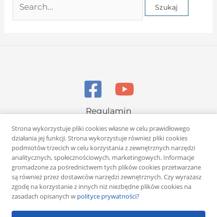
Regulamin
Polityka prywatności
Strona wykorzystuje pliki cookies własne w celu prawidłowego
działania jej funkcji. Strona wykorzystuje również pliki cookies
podmiotów trzecich w celu korzystania z zewnętrznych narzędzi
analitycznych, społecznościowych, marketingowych. Informacje
gromadzone za pośrednictwem tych plików cookies przetwarzane
są również przez dostawców narzędzi zewnętrznych. Czy wyrażasz
zgodę na korzystanie z innych niż niezbędne plików cookies na
Copyright © 2026 Rafał Żuber
zasadach opisanych w
polityce prywatności?
Powered by
Klub eMarketera