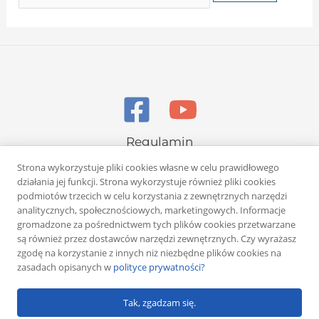
Regulamin
Polityka prywatności
Strona wykorzystuje pliki cookies własne w celu prawidłowego
działania jej funkcji. Strona wykorzystuje również pliki cookies
podmiotów trzecich w celu korzystania z zewnętrznych narzędzi
analitycznych, społecznościowych, marketingowych. Informacje
gromadzone za pośrednictwem tych plików cookies przetwarzane
są również przez dostawców narzędzi zewnętrznych. Czy wyrażasz
zgodę na korzystanie z innych niż niezbędne plików cookies na
Copyright © 2026 Rafał Żuber
zasadach opisanych w
polityce prywatności?
Powered by
Klub eMarketera
Tak, zgadzam się.