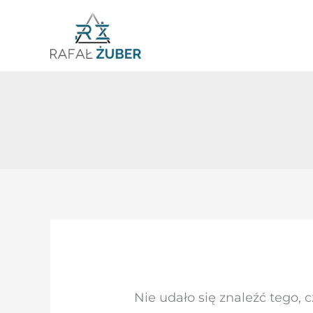
Przejdź
do
treści
Szukaj
dla:
Nie udało się znaleźć tego, 