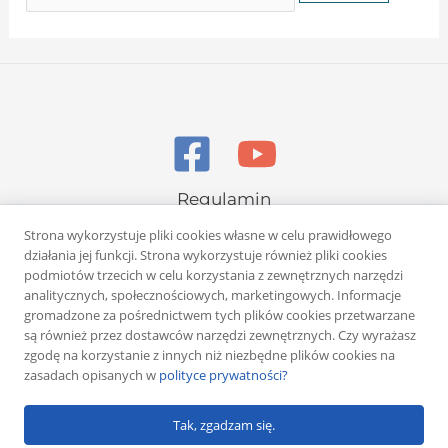
Regulamin
Polityka prywatności
Strona wykorzystuje pliki cookies własne w celu prawidłowego
działania jej funkcji. Strona wykorzystuje również pliki cookies
podmiotów trzecich w celu korzystania z zewnętrznych narzędzi
analitycznych, społecznościowych, marketingowych. Informacje
gromadzone za pośrednictwem tych plików cookies przetwarzane
są również przez dostawców narzędzi zewnętrznych. Czy wyrażasz
zgodę na korzystanie z innych niż niezbędne plików cookies na
Copyright © 2026 Rafał Żuber
zasadach opisanych w
polityce prywatności?
Powered by
Klub eMarketera
Tak, zgadzam się.