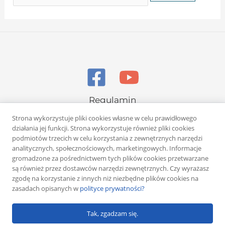
Regulamin
Polityka prywatności
Strona wykorzystuje pliki cookies własne w celu prawidłowego
działania jej funkcji. Strona wykorzystuje również pliki cookies
podmiotów trzecich w celu korzystania z zewnętrznych narzędzi
analitycznych, społecznościowych, marketingowych. Informacje
gromadzone za pośrednictwem tych plików cookies przetwarzane
są również przez dostawców narzędzi zewnętrznych. Czy wyrażasz
zgodę na korzystanie z innych niż niezbędne plików cookies na
Copyright © 2026 Rafał Żuber
zasadach opisanych w
polityce prywatności?
Powered by
Klub eMarketera
Tak, zgadzam się.