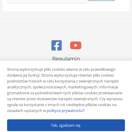
Regulamin
Polityka prywatności
Strona wykorzystuje pliki cookies własne w celu prawidłowego
działania jej funkcji. Strona wykorzystuje również pliki cookies
podmiotów trzecich w celu korzystania z zewnętrznych narzędzi
analitycznych, społecznościowych, marketingowych. Informacje
gromadzone za pośrednictwem tych plików cookies przetwarzane
są również przez dostawców narzędzi zewnętrznych. Czy wyrażasz
zgodę na korzystanie z innych niż niezbędne plików cookies na
Copyright © 2026 Rafał Żuber
zasadach opisanych w
polityce prywatności?
Powered by
Klub eMarketera
Tak, zgadzam się.