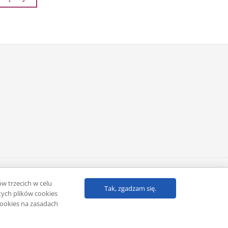
Powered by
Klub eMarketera
ów trzecich w celu
Tak, zgadzam się.
ych plików cookies
cookies na zasadach