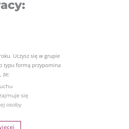
acy:
oku. Uczysz się w grupie
o typu formą przypomina
, że:
łuchu
 zajmuje się
ej osoby
ięcej