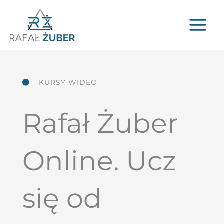
Przejdź
do
treści
KURSY WIDEO
Rafał Żuber
Online. Ucz
się od