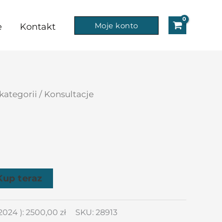
Moje konto
e
Kontakt
kategorii
/ Konsultacje
Kup teraz
/2024
):
2500,00
zł
SKU:
28913