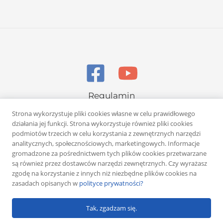
Regulamin
Polityka prywatności
Strona wykorzystuje pliki cookies własne w celu prawidłowego
działania jej funkcji. Strona wykorzystuje również pliki cookies
podmiotów trzecich w celu korzystania z zewnętrznych narzędzi
analitycznych, społecznościowych, marketingowych. Informacje
gromadzone za pośrednictwem tych plików cookies przetwarzane
są również przez dostawców narzędzi zewnętrznych. Czy wyrażasz
zgodę na korzystanie z innych niż niezbędne plików cookies na
Copyright © 2026 Rafał Żuber
zasadach opisanych w
polityce prywatności?
Powered by
Klub eMarketera
Tak, zgadzam się.