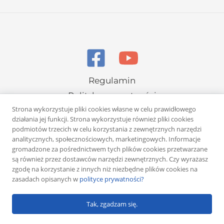
Regulamin
Polityka prywatności
Strona wykorzystuje pliki cookies własne w celu prawidłowego
działania jej funkcji. Strona wykorzystuje również pliki cookies
podmiotów trzecich w celu korzystania z zewnętrznych narzędzi
analitycznych, społecznościowych, marketingowych. Informacje
gromadzone za pośrednictwem tych plików cookies przetwarzane
są również przez dostawców narzędzi zewnętrznych. Czy wyrażasz
Copyright © 2026 Rafał Żuber
zgodę na korzystanie z innych niż niezbędne plików cookies na
zasadach opisanych w
polityce prywatności?
Powered by
Klub eMarketera
Tak, zgadzam się.