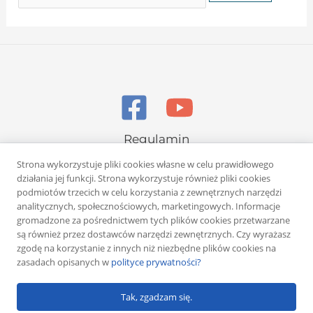
Regulamin
Polityka prywatności
Strona wykorzystuje pliki cookies własne w celu prawidłowego
działania jej funkcji. Strona wykorzystuje również pliki cookies
podmiotów trzecich w celu korzystania z zewnętrznych narzędzi
analitycznych, społecznościowych, marketingowych. Informacje
gromadzone za pośrednictwem tych plików cookies przetwarzane
są również przez dostawców narzędzi zewnętrznych. Czy wyrażasz
zgodę na korzystanie z innych niż niezbędne plików cookies na
Copyright © 2026 Rafał Żuber
zasadach opisanych w
polityce prywatności?
Powered by
Klub eMarketera
Tak, zgadzam się.