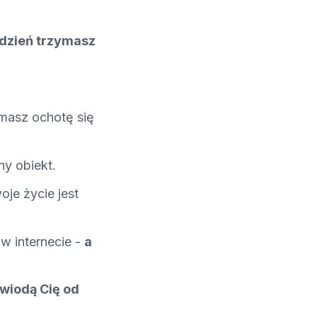
 dzień trzymasz
 masz ochotę się
y obiekt.
oje życie jest
 w internecie -
a
wiodą Cię od