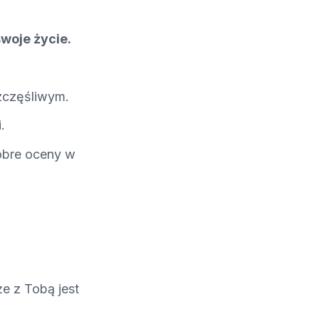
swoje życie.
zczęśliwym.
i.
dobre oceny w
e z Tobą jest