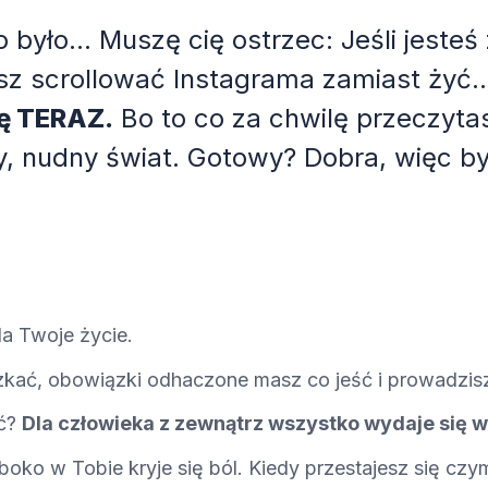
 było... Muszę cię ostrzec: Jeśli jest
bisz scrollować Instagrama zamiast żyć.
nę TERAZ.
Bo to co za chwilę przeczyta
y, nudny świat. Gotowy? Dobra, więc był
da Twoje życie.
kać, obowiązki odhaczone masz co jeść i prowadzis
ać?
Dla człowieka z zewnątrz wszystko wydaje się w
oko w Tobie kryje się ból. Kiedy przestajesz się cz