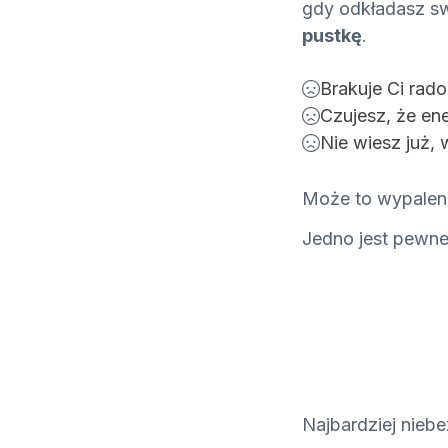
gdy odkładasz swó
pustkę
.
Brakuje Ci rado
Czujesz, że ene
Nie wiesz już, 
Może to wypaleni
Jedno jest pewne:
Najbardziej niebe