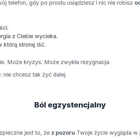
j telefon, gdy po prostu usiądziesz i nic nie robisz
o
ści.
rgia z Ciebie wycieka.
w którą stronę iść
.
e. Może kryzys. Może zwykła rezygnacja.
 nie chcesz tak żyć dalej.
Ból egzyst
encjalny
zpieczne jest to, że
z pozoru
Twoje życie wygląda w