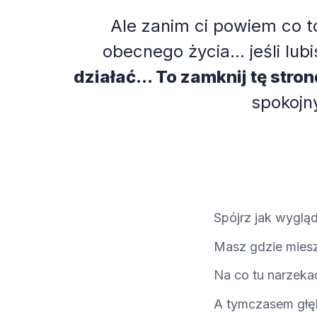
Ale zanim ci powiem co to
obecnego życia... jeśli lu
działać... To zamknij tę stro
spokojn
Spójrz jak wyglą
Masz gdzie miesz
Na co tu narzek
A tymczasem głęb