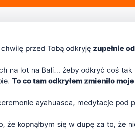
a chwilę przed Tobą odkryję
zupełnie od
 na lot na Bali... żeby odkryć coś tak
bie.
To co tam odkryłem zmieniło moje
ne ceremonie ayahuasca, medytacje pod 
o, że kopnąłbym się w dupę za to, że n