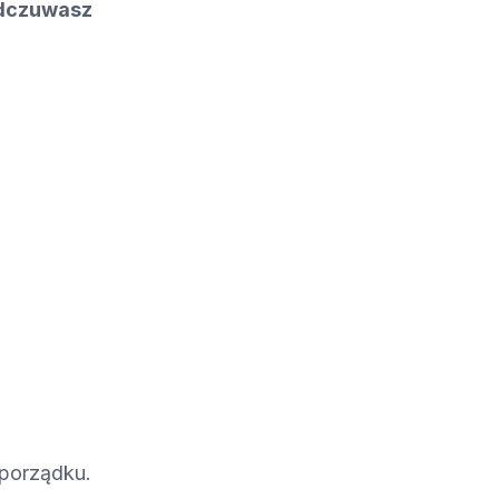
dczuwasz
 porządku.