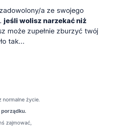
eś zadowolony/a ze swojego
..
jeśli wolisz narzekać niż
sz może zupełnie zburzyć twój
o tak...
z normalne życie.
 porządku.
ymś zajmować,