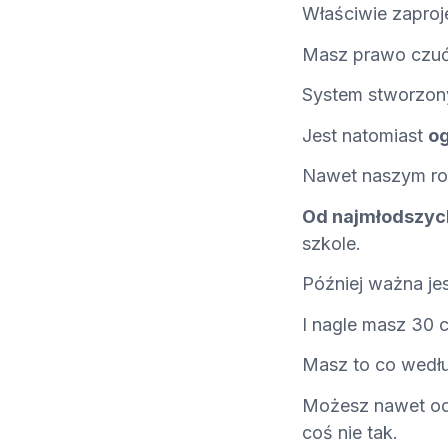
Właściwie zaproj
Masz prawo czuć 
System stworzony
Jest natomiast
o
Nawet naszym ro
Od najmłodszych
szkole.
Później ważna je
I nagle masz 30 c
Masz to co wedłu
Możesz nawet odc
coś nie tak.