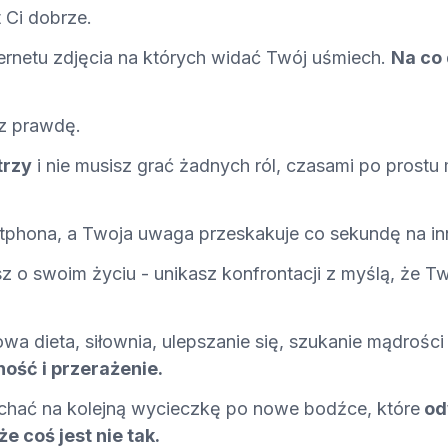
st Ci dobrze.
ernetu zdjęcia na których widać Twój uśmiech.
Na co
sz prawdę.
trzy
i nie musisz grać żadnych ról, czasami po prostu
tphona, a Twoja uwaga przeskakuje co sekundę na inn
sz o swoim życiu - unikasz konfrontacji z myślą, że Tw
owa dieta, siłownia, ulepszanie się, szukanie mądrości
ość i przerażenie.
chać na kolejną wycieczkę po nowe bodźce, które
od
e coś jest nie tak.