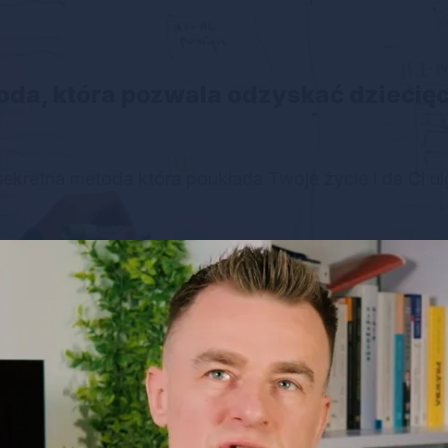
da, która pozwala odzyskać dziecięc
s
ekretna metoda która poukłada Twoje życie i da Ci ul