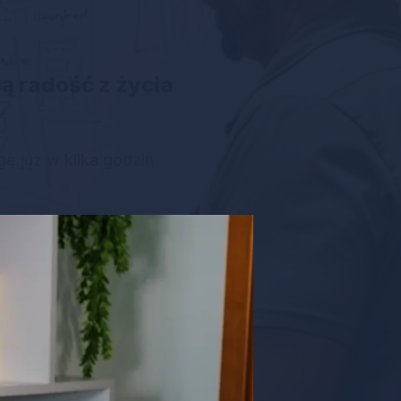
ą radość z życia
gę już w kilka godzin