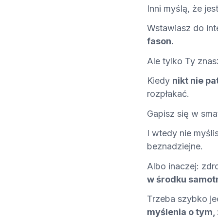
Inni myślą, że je
Wstawiasz do int
fason.
Ale tylko Ty zna
Kiedy
nikt nie pa
rozpłakać.
Gapisz się w sma
I wtedy nie myśli
beznadziejne.
Albo inaczej: zdr
w środku samotn
Trzeba szybko je
myślenia o tym, ż